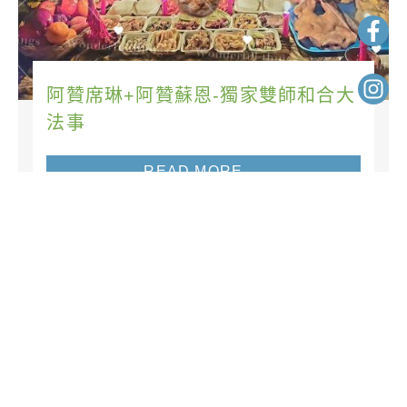
阿贊席琳+阿贊蘇恩-獨家雙師和合大
法事
READ MORE →